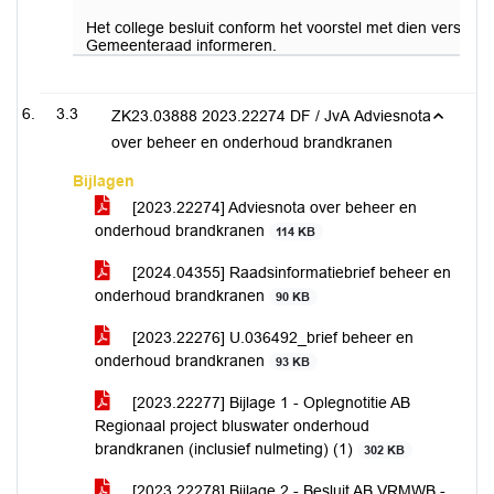
Het college besluit conform het voorstel met dien verstan
Gemeenteraad informeren.
3.3
ZK23.03888 2023.22274 DF / JvA Adviesnota
over beheer en onderhoud brandkranen
Bijlagen
[2023.22274] Adviesnota over beheer en
onderhoud brandkranen
114 KB
[2024.04355] Raadsinformatiebrief beheer en
onderhoud brandkranen
90 KB
[2023.22276] U.036492_brief beheer en
onderhoud brandkranen
93 KB
[2023.22277] Bijlage 1 - Oplegnotitie AB
Regionaal project bluswater onderhoud
brandkranen (inclusief nulmeting) (1)
302 KB
[2023.22278] Bijlage 2 - Besluit AB VRMWB -