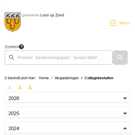
Ga naar de inhoud van deze pagina
Ga naar het zoeken
Ga naar het menu
Menu
Zoeken
U bevindt zich hier:
Home
Vergaderingen
Collegebesluiten
A
A
A
2026
2025
2024