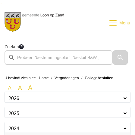
Ga naar de inhoud van deze pagina
Ga naar het zoeken
Ga naar het menu
Menu
Zoeken
U bevindt zich hier:
Home
Vergaderingen
Collegebesluiten
A
A
A
2026
2025
2024