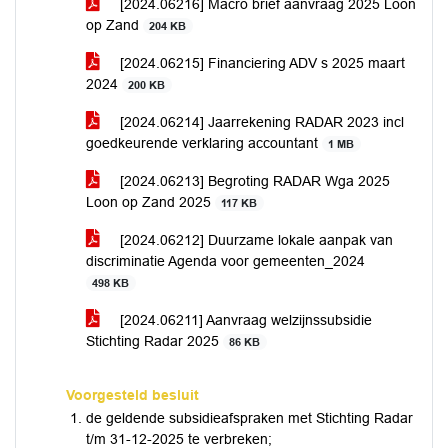
[2024.06216] Macro brief aanvraag 2025 Loon
op Zand
204 KB
[2024.06215] Financiering ADV s 2025 maart
2024
200 KB
[2024.06214] Jaarrekening RADAR 2023 incl
goedkeurende verklaring accountant
1 MB
[2024.06213] Begroting RADAR Wga 2025
Loon op Zand 2025
117 KB
[2024.06212] Duurzame lokale aanpak van
discriminatie Agenda voor gemeenten_2024
498 KB
[2024.06211] Aanvraag welzijnssubsidie
Stichting Radar 2025
86 KB
Voorgesteld besluit
de geldende subsidieafspraken met Stichting Radar
t/m 31-12-2025 te verbreken;