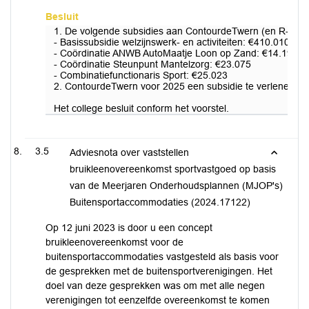
Besluit
1. De volgende subsidies aan ContourdeTwern (en R-Newt) v
- Basissubsidie welzijnswerk- en activiteiten: €410.010
- Coördinatie ANWB AutoMaatje Loon op Zand: €14.191
- Coördinatie Steunpunt Mantelzorg: €23.075
- Combinatiefunctionaris Sport: €25.023
2. ContourdeTwern voor 2025 een subsidie te verlenen voor
Het college besluit conform het voorstel.
3.5
Adviesnota over vaststellen
bruikleenovereenkomst sportvastgoed op basis
van de Meerjaren Onderhoudsplannen (MJOP's)
Buitensportaccommodaties (2024.17122)
Op 12 juni 2023 is door u een concept
bruikleenovereenkomst voor de
buitensportaccommodaties vastgesteld als basis voor
de gesprekken met de buitensportverenigingen. Het
doel van deze gesprekken was om met alle negen
verenigingen tot eenzelfde overeenkomst te komen