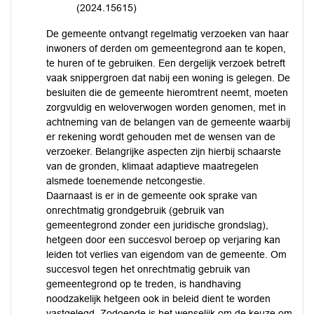
(2024.15615)
De gemeente ontvangt regelmatig verzoeken van haar
inwoners of derden om gemeentegrond aan te kopen,
te huren of te gebruiken. Een dergelijk verzoek betreft
vaak snippergroen dat nabij een woning is gelegen. De
besluiten die de gemeente hieromtrent neemt, moeten
zorgvuldig en weloverwogen worden genomen, met in
achtneming van de belangen van de gemeente waarbij
er rekening wordt gehouden met de wensen van de
verzoeker. Belangrijke aspecten zijn hierbij schaarste
van de gronden, klimaat adaptieve maatregelen
alsmede toenemende netcongestie.
Daarnaast is er in de gemeente ook sprake van
onrechtmatig grondgebruik (gebruik van
gemeentegrond zonder een juridische grondslag),
hetgeen door een succesvol beroep op verjaring kan
leiden tot verlies van eigendom van de gemeente. Om
succesvol tegen het onrechtmatig gebruik van
gemeentegrond op te treden, is handhaving
noodzakelijk hetgeen ook in beleid dient te worden
vastgelegd. Zodoende is het wenselijk om de keuze om