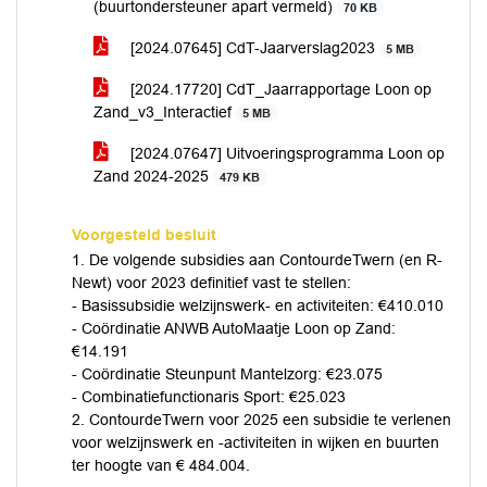
(buurtondersteuner apart vermeld)
70 KB
[2024.07645] CdT-Jaarverslag2023
5 MB
[2024.17720] CdT_Jaarrapportage Loon op
Zand_v3_Interactief
5 MB
[2024.07647] Uitvoeringsprogramma Loon op
Zand 2024-2025
479 KB
Voorgesteld besluit
1. De volgende subsidies aan ContourdeTwern (en R-
Newt) voor 2023 definitief vast te stellen:
- Basissubsidie welzijnswerk- en activiteiten: €410.010
- Coördinatie ANWB AutoMaatje Loon op Zand:
€14.191
- Coördinatie Steunpunt Mantelzorg: €23.075
- Combinatiefunctionaris Sport: €25.023
2. ContourdeTwern voor 2025 een subsidie te verlenen
voor welzijnswerk en -activiteiten in wijken en buurten
ter hoogte van € 484.004.