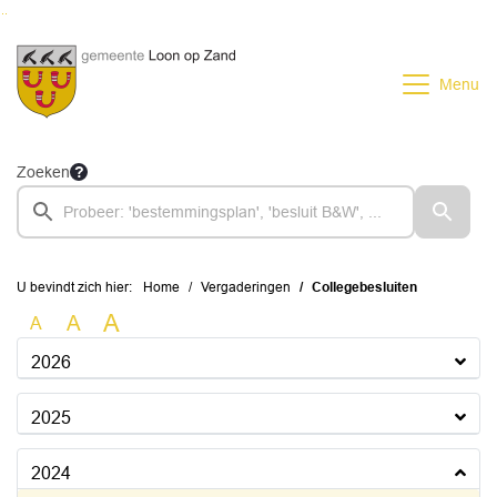
Ga naar de inhoud van deze pagina
Ga naar het zoeken
Ga naar het menu
Menu
Zoeken
U bevindt zich hier:
Home
Vergaderingen
Collegebesluiten
A
A
A
2026
2025
2024