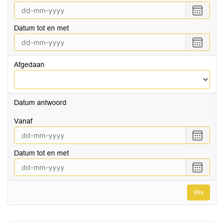
Selecte
een
Datum tot en met
datum
vanaf
Selecte
een
datum
Afgedaan
tot
en
met
Datum antwoord
vanaf
Selecte
een
Datum tot en met
datum
vanaf
Selecte
een
datum
Wis
tot
en
met