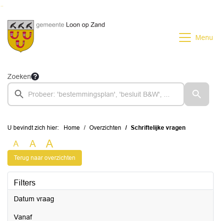
Ga naar de inhoud van deze pagina
Ga naar het zoeken
Ga naar het menu
Menu
Zoeken
U bevindt zich hier:
Home
Overzichten
Schriftelijke vragen
A
A
A
Terug naar overzichten
Filters
Datum vraag
vanaf