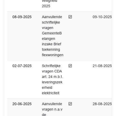
veiligheid
2025
Afgedaan
08-09-2025
Aanvullende
09-10-2025
schriftelijke
vragen
GemeenteB
elangen
inzake Brief
toekenning
flexwoningen
Afgedaan
02-07-2025
Schriftelijke
21-08-2025
vragen CDA
art. 24 m.b.t.
leveringszek
erheid
elektriciteit
Afgedaan
20-06-2025
Aanvullende
28-08-2025
vragen n.a.v
de