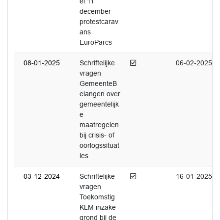
el 11
december
protestcarav
ans
EuroParcs
Afgedaan
08-01-2025
Schriftelijke
06-02-2025
vragen
GemeenteB
elangen over
gemeentelijk
e
maatregelen
bij crisis- of
oorlogssituat
ies
Afgedaan
03-12-2024
Schriftelijke
16-01-2025
vragen
Toekomstig
KLM inzake
grond bij de