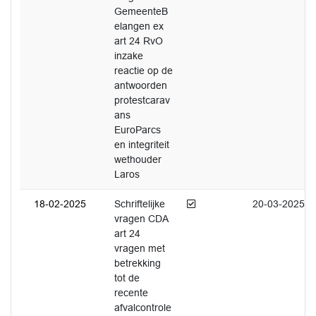
GemeenteB
elangen ex
art 24 RvO
inzake
reactie op de
antwoorden
protestcarav
ans
EuroParcs
en integriteit
wethouder
Laros
Afgedaan
18-02-2025
Schriftelijke
20-03-2025
vragen CDA
art 24
vragen met
betrekking
tot de
recente
afvalcontrole