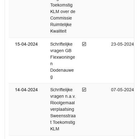
Toekomstig
KLM over de
Commissie
Ruimtelijke
Kwaliteit
Afgedaan
15-04-2024
Schriftelijke
23-05-2024
vragen GB
Flexwoninge
n
Dodenauwe
g
Afgedaan
14-04-2024
Schriftelijke
07-05-2024
vragen n.a.v.
Rioolgemaal
verplaatsing
Sweensstraa
t Toekomstig
KLM