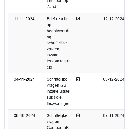
t in Loon op
Zand
Afgedaan
11-11-2024
Brief reactie
12-12-2024
op
beantwoordi
ng
schriftelijke
vragen
inzake
toegankelijkh
eid
Afgedaan
04-11-2024
Schriftelijke
03-12-2024
vragen GB
inzake uitstel
subsidie
flexwoningen
Afgedaan
08-10-2024
Schriftelijke
07-11-2024
vragen
GemeenteB