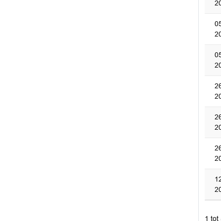
2
0
2
0
2
2
2
2
2
2
2
1
2
1 tot