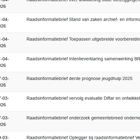
026
1-04-
Raadsinformatiebrief Stand van zaken archief- en info
026
1-04-
Raadsinformatiebrief Toepassen uitgebreide voorbereidi
026
1-04-
Raadsinformatiebrief Intentieverklaring samenwerking BR
026
7-03-
Raadsinformatiebrief derde prognose jeugdhulp 2025
026
7-03-
Raadsinformatiebrief vervolg evaluatie Diftar en ontwikk
026
7-03-
Raadsinformatiebrief onderzoek gemeentebreed ondern
026
9-03-
Raadsinformatiebrief Oplegger bij raadsinformatiebrief V