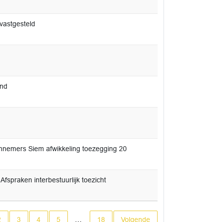
vastgesteld
and
annemers Siem afwikkeling toezegging 20
spraken interbestuurlijk toezicht
ge pagina
2
3
4
5
…
18
Volgende