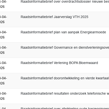
4-04-
Raadsinformatiebrief over overdrachtsdossier nieuwe be
026
3-04-
Raadsinformatiebrief Jaarverslag VTH 2025
026
3-04-
Raadsinformatiebrief plan van aanpak Energiearmoede
026
6-04-
Raadsinformatiebrief Governance en dienstverleningsov
026
6-04-
Raadsinformatiebrief Verlening BOPA Bloemwaard
026
8-04-
Raadsinformatiebrief doorontwikkeling en vierde kwarta
026
8-04-
Raadsinformatiebrief resultaten onderzoek telefonische 
026
1-04-
Raadsinformatiebrief over afwikkeling oude toezeggingen