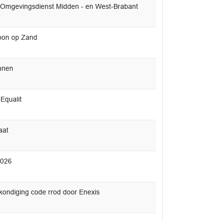
e Omgevingsdienst Midden - en West-Brabant
Loon op Zand
ennen
Equalit
aat
2026
kondiging code rrod door Enexis