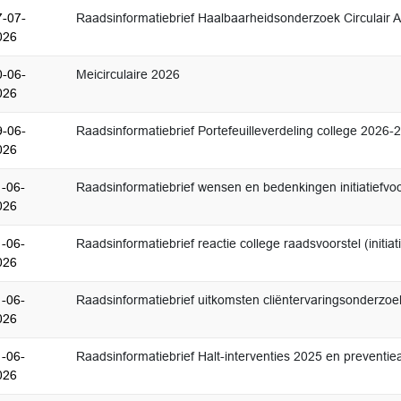
7-07-
Raadsinformatiebrief Haalbaarheidsonderzoek Circulair
026
0-06-
Meicirculaire 2026
026
9-06-
Raadsinformatiebrief Portefeuilleverdeling college 2026-
026
1-06-
Raadsinformatiebrief wensen en bedenkingen initiatiefvo
026
1-06-
Raadsinformatiebrief reactie college raadsvoorstel (initiat
026
1-06-
Raadsinformatiebrief uitkomsten cliëntervaringsonderzo
026
1-06-
Raadsinformatiebrief Halt-interventies 2025 en preventiea
026