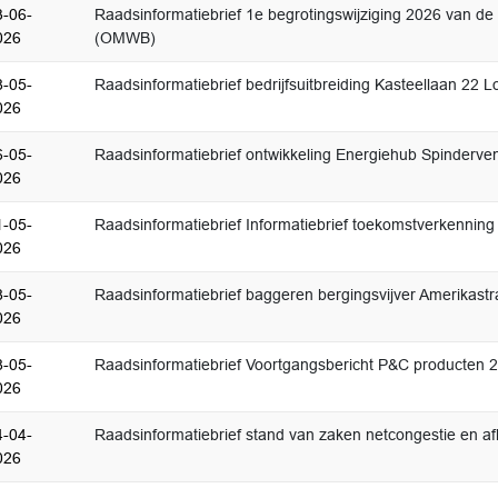
3-06-
Raadsinformatiebrief 1e begrotingswijziging 2026 van d
026
(OMWB)
8-05-
Raadsinformatiebrief bedrijfsuitbreiding Kasteellaan 22 
026
6-05-
Raadsinformatiebrief ontwikkeling Energiehub Spinderv
026
1-05-
Raadsinformatiebrief Informatiebrief toekomstverkenning 
026
8-05-
Raadsinformatiebrief baggeren bergingsvijver Amerikastr
026
8-05-
Raadsinformatiebrief Voortgangsbericht P&C producten 
026
4-04-
Raadsinformatiebrief stand van zaken netcongestie en af
026