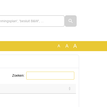
A
A
A
Zoeken: