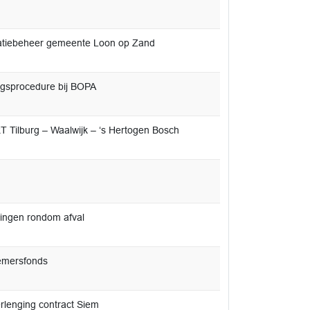
rmatiebeheer gemeente Loon op Zand
ngsprocedure bij BOPA
T Tilburg – Waalwijk – ‘s Hertogen Bosch
elingen rondom afval
emersfonds
erlenging contract Siem