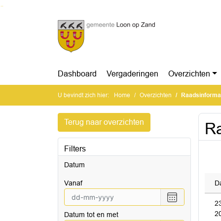
Ga naar de inhoud van deze pagina
Ga naar het zoeken
Ga naar het menu
Dashboard
Vergaderingen
Overzichten
U bevindt zich hier:
Home
Overzichten
Raadsinforma
Terug naar overzichten
Ra
Filters
Datum
vanaf
D
Selecteer
2
een
2
Datum tot en met
datum