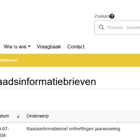
Zoeken
Wie is wie
Vraagbaak
Contact
tiebrieven
adsinformatiebrieven
atum
Onderwerp
3-07-
Raadsinformatiebrief ontheffingen jaarwisseling
026