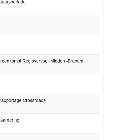
stuursperiode
ereenkomst Regiovervoer Midden -Brabant
alrapportage Crossroads
waardering