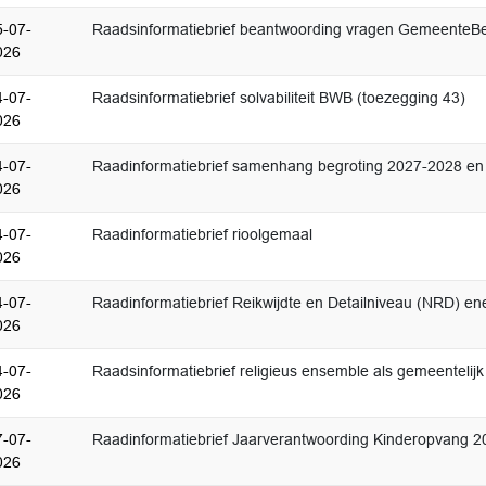
5-07-
Raadsinformatiebrief beantwoording vragen GemeenteBel
026
4-07-
Raadsinformatiebrief solvabiliteit BWB (toezegging 43)
026
4-07-
Raadinformatiebrief samenhang begroting 2027-2028 en
026
4-07-
Raadinformatiebrief rioolgemaal
026
4-07-
Raadinformatiebrief Reikwijdte en Detailniveau (NRD) e
026
4-07-
Raadsinformatiebrief religieus ensemble als gemeenteli
026
7-07-
Raadinformatiebrief Jaarverantwoording Kinderopvang 
026