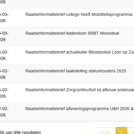
026
5-03-
Raadsinformatiebrief college heeft Mobiliteitsprogramma 
026
5-03-
Raadsinformatiebrief Addendum SRBT Woondeal
026
6-02-
Raadsinformatiebrief actualisatie Bibobbeleid Loon op Z
026
6-02-
Raadsinformatiebrief taakstelling statushouders 2025
026
6-02-
Raadsinformatiebrief Zorgcontinuïteit bij afbouw ondera
026
2-02-
Raadsinformatiebrief uitvoeringsprogramma U&H 2026 & Af
026
Huidi
 50 van 896 resultaten
Vorige
1