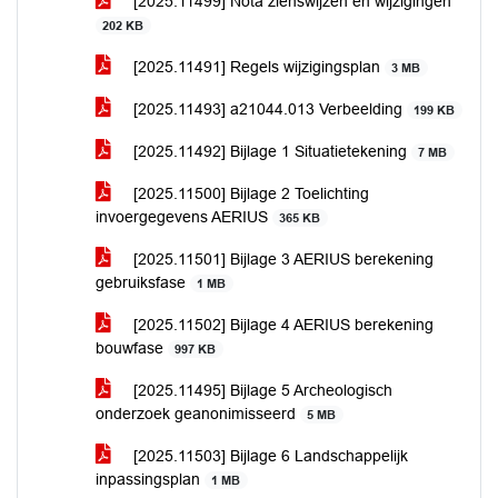
[2025.11499] Nota zienswijzen en wijzigingen
202 KB
[2025.11491] Regels wijzigingsplan
3 MB
[2025.11493] a21044.013 Verbeelding
199 KB
[2025.11492] Bijlage 1 Situatietekening
7 MB
[2025.11500] Bijlage 2 Toelichting
invoergegevens AERIUS
365 KB
[2025.11501] Bijlage 3 AERIUS berekening
gebruiksfase
1 MB
[2025.11502] Bijlage 4 AERIUS berekening
bouwfase
997 KB
[2025.11495] Bijlage 5 Archeologisch
onderzoek geanonimisseerd
5 MB
[2025.11503] Bijlage 6 Landschappelijk
inpassingsplan
1 MB