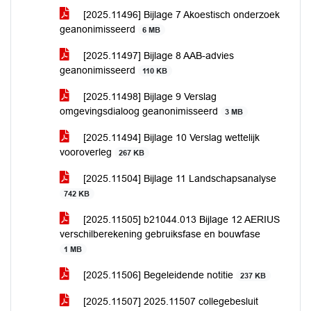
[2025.11496] Bijlage 7 Akoestisch onderzoek
geanonimisseerd
6 MB
[2025.11497] Bijlage 8 AAB-advies
geanonimisseerd
110 KB
[2025.11498] Bijlage 9 Verslag
omgevingsdialoog geanonimisseerd
3 MB
[2025.11494] Bijlage 10 Verslag wettelijk
vooroverleg
267 KB
[2025.11504] Bijlage 11 Landschapsanalyse
742 KB
[2025.11505] b21044.013 Bijlage 12 AERIUS
verschilberekening gebruiksfase en bouwfase
1 MB
[2025.11506] Begeleidende notitie
237 KB
[2025.11507] 2025.11507 collegebesluit