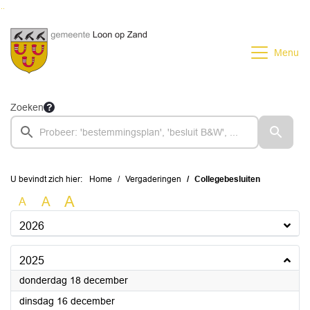
Ga naar de inhoud van deze pagina
Ga naar het zoeken
Ga naar het menu
Menu
Zoeken
U bevindt zich hier:
Home
Vergaderingen
Collegebesluiten
A
A
A
2026
2025
2025
donderdag 18 december
2025
dinsdag 16 december