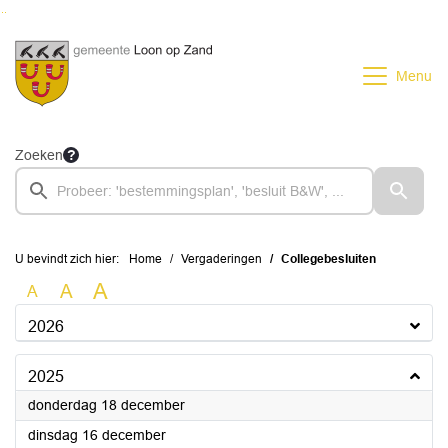
Ga naar de inhoud van deze pagina
Ga naar het zoeken
Ga naar het menu
Menu
Zoeken
U bevindt zich hier:
Home
Vergaderingen
Collegebesluiten
A
A
A
2026
2025
2025
donderdag 18 december
2025
dinsdag 16 december