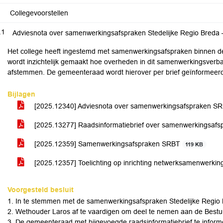
Collegevoorstellen
.1
Het college heeft ingestemd met samenwerkingsafspraken binnen de
wordt inzichtelijk gemaakt hoe overheden in dit samenwerkingsverba
afstemmen. De gemeenteraad wordt hierover per brief geïnformeer
Bijlagen
[2025.12340] Adviesnota over samenwerkingsafspraken S
[2025.13277] Raadsinformatiebrief over samenwerkingsaf
[2025.12359] Samenwerkingsafspraken SRBT
119 KB
[2025.12357] Toelichting op inrichting netwerksamenwerk
Voorgesteld besluit
1. In te stemmen met de samenwerkingsafspraken Stedelijke Regio
2. Wethouder Laros af te vaardigen om deel te nemen aan de Bestuurl
3. De gemeenteraad met bijgevoegde raadsinformatiebrief te inform