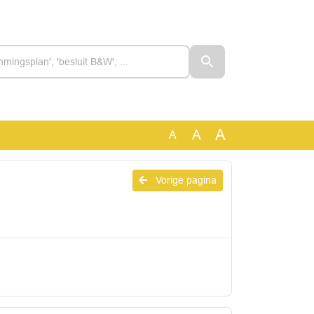
A
A
A
Vorige pagina