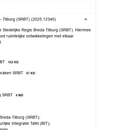
Adviesnota over samenwerkingsafspraken Stedelijke Regio Breda – Tilburg (SRBT) (2025.12340)
 Stedelijke Regio Breda Tilburg (SRBT). Hiermee
nd ruimtelijke ontwikkelingen met elkaar
d.
RBT
102 KB
spraken SRBT
97 KB
ing SRBT
4 MB
 Breda-Tilburg (SRBT);
ijke Integratie Tafel (BIT);
eren.