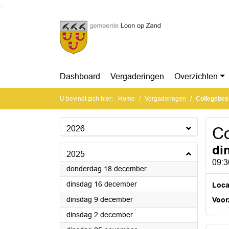
Ga naar de inhoud van deze pagina
Ga naar het zoeken
Ga naar het menu
Dashboard
Vergaderingen
Overzichten
U bevindt zich hier:
Home
Vergaderingen
Collegebes
2026
Co
di
2025
09:3
2025
donderdag 18 december
2025
dinsdag 16 december
Loca
2025
dinsdag 9 december
Voorz
2025
dinsdag 2 december