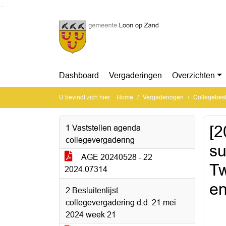
Ga naar de inhoud van deze pagina
Ga naar het zoeken
Ga naar het menu
Dashboard
Vergaderingen
Overzichten
U bevindt zich hier:
Home
Vergaderingen
Collegebesl
[2
1 Vaststellen agenda
collegevergadering
su
AGE 20240528 - 22
Tw
2024.07314
e
2 Besluitenlijst
collegevergadering d.d. 21 mei
2024 week 21