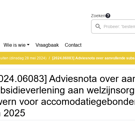
Zoeken
Wie is wie
Vraagbaak
Contact
uiten (dinsdag 28 mei 2024)
[2024.06083] Adviesnota over aanvullende subsidieverlening aan welzijnsorganisatie Contour de Twern voor accomoda
024.06083] Adviesnota over aa
bsidieverlening aan welzijnsor
ern voor accomodatiegebonden
n 2025