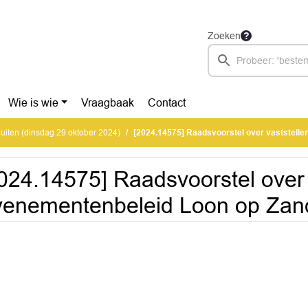
Zoeken
Wie is wie
Vraagbaak
Contact
uiten (dinsdag 29 oktober 2024)
[2024.14575] Raadsvoorstel over vaststellen Evenemente
024.14575] Raadsvoorstel over 
enementenbeleid Loon op Zan