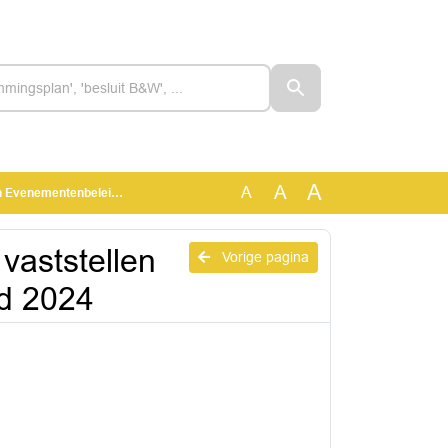
A
A
A
nbeleid Loon op Zand 2024
vaststellen
Vorige pagina
d 2024